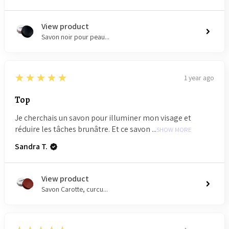
View product
Savon noir pour peau...
5
★★★★★
1 year ago
Top
Je cherchais un savon pour illuminer mon visage et
réduire les tâches brunâtre. Et ce savon ...
SHOW MORE
Sandra T.
View product
Savon Carotte, curcu...