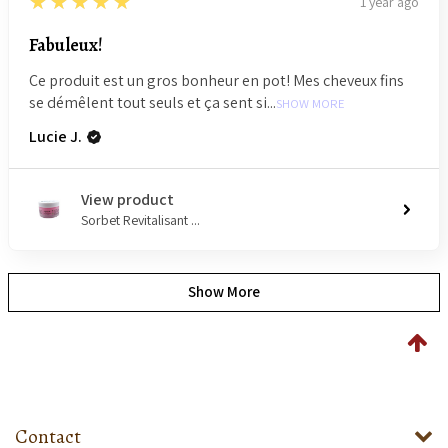
5
★★★★★
1 year ago
Fabuleux!
Ce produit est un gros bonheur en pot! Mes cheveux fins
se démêlent tout seuls et ça sent si...
SHOW MORE
Lucie J.
View product
Sorbet Revitalisant ...
Show More
Contact