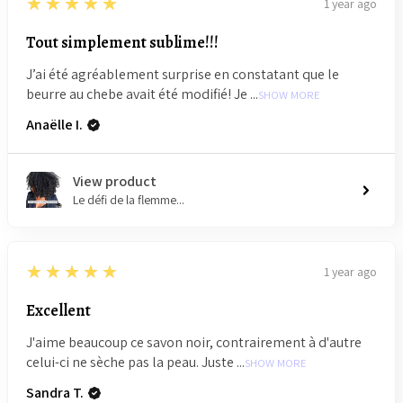
5
★★★★★
1 year ago
Tout simplement sublime!!!
J’ai été agréablement surprise en constatant que le
beurre au chebe avait été modifié! Je ...
SHOW MORE
Anaëlle I.
View product
Le défi de la flemme...
5
★★★★★
1 year ago
Excellent
J'aime beaucoup ce savon noir, contrairement à d'autre
celui-ci ne sèche pas la peau. Juste ...
SHOW MORE
Sandra T.