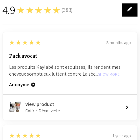
4.9
★★★★★
(
383
)
383
5
★★★★★
8 months ago
Pack avocat
Les produits Kaylabé sont esquisses, ils rendent mes
cheveux somptueux luttent contre La séc...
SHOW MORE
Anonyme
View product
Coffret Découverte :...
5
★★★★★
1 year ago